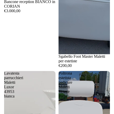
Bancone reception BIANCO in
CORIAN
€3.000,00
Sgabello Foot Master Maletti
per estetiste
€200,00
Lavatesta
Poltrona
parrucchieri
estetista
Maletti
pedicure
Luxor
Maletti
43953
Venere
bianca
Podo