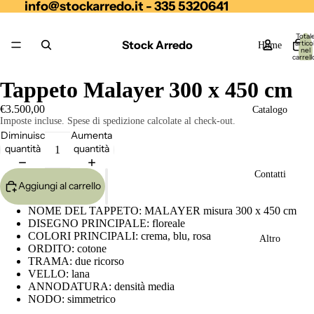
info@stockarredo.it - 335 5320641
Total
Stock Arredo
articol
Home
nel
carrell
0
Tappeto Malayer 300 x 450 cm
€3.500,00
Catalogo
Imposte incluse. Spese di spedizione calcolate al check-out.
Diminuisci
Aumenta
quantità
quantità
Contatti
Aggiungi al carrello
NOME DEL TAPPETO: MALAYER misura 300 x 450 cm
DISEGNO PRINCIPALE: floreale
COLORI PRINCIPALI: crema, blu, rosa
Altro
ORDITO: cotone
TRAMA: due ricorso
VELLO: lana
ANNODATURA: densità media
NODO: simmetrico