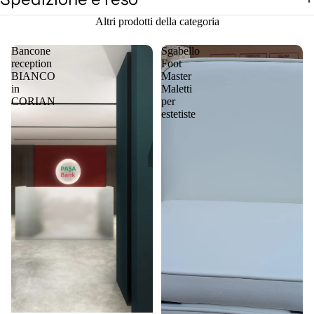
Altri prodotti della categoria
Bancone
Sgabello
reception
Foot
BIANCO
Master
in
Maletti
CORIAN
per
estetiste