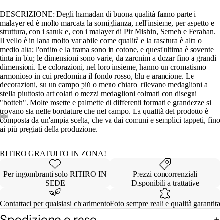
DESCRIZIONE: Degli hamadan di buona qualità fanno parte i
malayer ed è molto marcata la somiglianza, nell'insieme, per aspetto e
struttura, con i saruk e, con i malayer di Pir Mishin, Semeh e Ferahan.
Il vello è in lana molto variabile come qualità e la rasatura è alta o
medio alta; l'ordito e la trama sono in cotone, e quest'ultima è sovente
tinta in blu; le dimensioni sono varie, da zaronim a dozar fino a grandi
dimensioni. Le colorazioni, nel loro insieme, hanno un cromatismo
armonioso in cui predomina il fondo rosso, blu e arancione. Le
decorazioni, su un campo più o meno chiaro, rilevano medaglioni a
stella piuttosto articolati o mezzi medaglioni colmati con disegni
"botteh". Molte rosette e palmette di differenti formati e grandezze si
trovano sia nelle bordature che nel campo. La qualità del prodotto è
composta da un'ampia scelta, che va dai comuni e semplici tappeti, fino
ai più pregiati della produzione.
Apri
Apri
Apri
Apri
Apri
Apri
Apri
immagine
immagine
immagine
immagine
immagine
immagine
immagine
a
a
a
a
a
a
a
RITIRO GRATUITO IN ZONA!
schermo
schermo
schermo
schermo
schermo
schermo
schermo
intero
intero
intero
intero
intero
intero
intero
Per ingombranti solo RITIRO IN
Prezzi concorrenziali
SEDE
Disponibili a trattative
Contattaci per qualsiasi chiarimento
Foto sempre reali e qualità garantita
Spedizione e reso