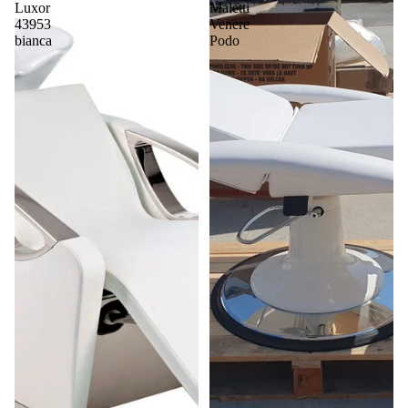
Luxor
Maletti
43953
Venere
bianca
Podo