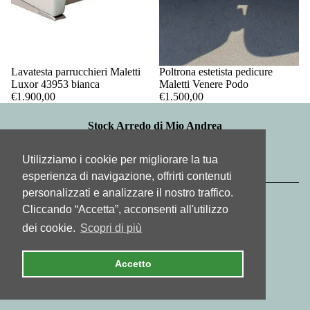
Lavatesta parrucchieri Maletti
Poltrona estetista pedicure
Luxor 43953 bianca
Maletti Venere Podo
Informativa sui rimborsi
€1.900,00
€1.500,00
Informativa sulla privacy
Stock Arredo di Mio Andrea
Termini e condizioni del servizio
sede operativa: via General Cantore, 25
33083 Chions PN
Informativa sulle spedizioni
Utilizziamo i cookie per migliorare la tua
PI: 01393350937
Recapiti
info@stockarredo.it - 335 5320641
esperienza di navigazione, offrirti contenuti
© 2026
Stock Arredo
, Powered by Shopify
personalizzati e analizzare il nostro traffico.
Termini e informative
Cliccando “Accetta”, acconsenti all'utilizzo
dei cookie.
Scopri di più
Accetto