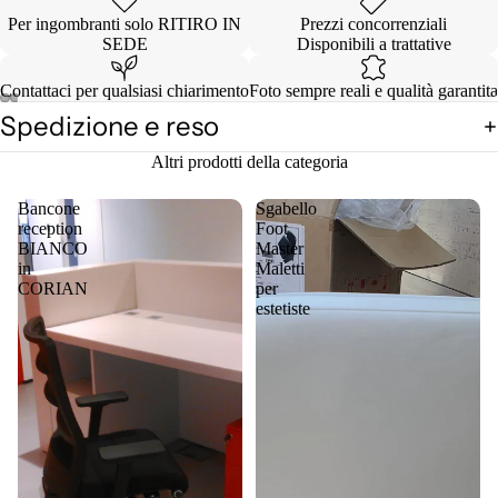
Per ingombranti solo RITIRO IN
Prezzi concorrenziali
SEDE
Disponibili a trattative
Contattaci per qualsiasi chiarimento
Foto sempre reali e qualità garantita
Spedizione e reso
Apri
Apri
Apri
Apri
Apri
Apri
Apri
Apri
immagine
immagine
immagine
immagine
immagine
immagine
immagine
immagine
Altri prodotti della categoria
a
a
a
a
a
a
a
a
schermo
schermo
schermo
schermo
schermo
schermo
schermo
schermo
Bancone
Sgabello
intero
intero
intero
intero
intero
intero
intero
intero
reception
Foot
BIANCO
Master
in
Maletti
CORIAN
per
estetiste