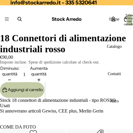
info@stockarredo.it - 335 5320641
Total
Stock Arredo
articol
Home
nel
carrell
0
18 Connettori di alimentazione
industriali rosso
Catalogo
€90,00
Imposte incluse. Spese di spedizione calcolate al check-out.
Diminuisci
Aumenta
quantità
quantità
Contatti
Aggiungi al carrello
Stock 18 connettori di alimentazione industriali - tipo ROSSO
Altro
Usati
Si annoverano articoli Gewiss, CEE plus, Merlin Gerin
COME DA FOTO