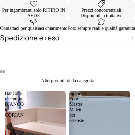
Per ingombranti solo RITIRO IN
Prezzi concorrenziali
SEDE
Disponibili a trattative
Contattaci per qualsiasi chiarimento
Foto sempre reali e qualità garantita
Spedizione e reso
Apri
Apri
Apri
Apri
Apri
Apri
Altri prodotti della categoria
immagine
immagine
immagine
immagine
immagine
immagine
a
a
a
a
a
a
Bancone
Sgabello
schermo
schermo
schermo
schermo
schermo
schermo
reception
Foot
intero
intero
intero
intero
intero
intero
BIANCO
Master
in
Maletti
CORIAN
per
estetiste