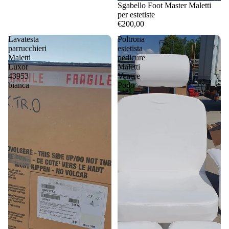
Sgabello Foot Master Maletti
per estetiste
€200,00
Lavatesta
Poltrona
parrucchieri
estetista
Maletti
pedicure
Luxor
Maletti
43953
Venere
bianca
Podo