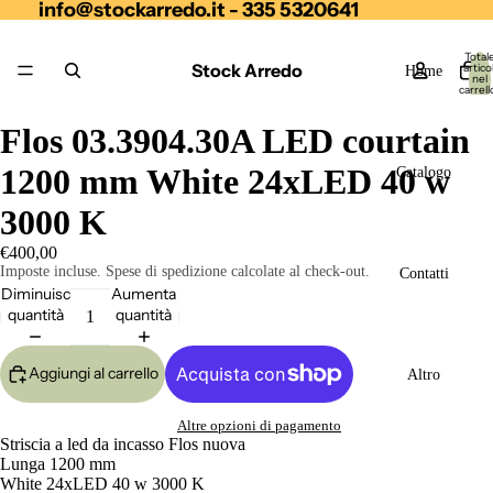
info@stockarredo.it - 335 5320641
Total
Stock Arredo
articol
Home
nel
carrell
0
Flos 03.3904.30A LED courtain
1200 mm White 24xLED 40 w
Catalogo
3000 K
€400,00
Imposte incluse. Spese di spedizione calcolate al check-out.
Contatti
Diminuisci
Aumenta
quantità
quantità
Aggiungi al carrello
Altro
Altre opzioni di pagamento
Striscia a led da incasso Flos nuova
Lunga 1200 mm
White 24xLED 40 w 3000 K