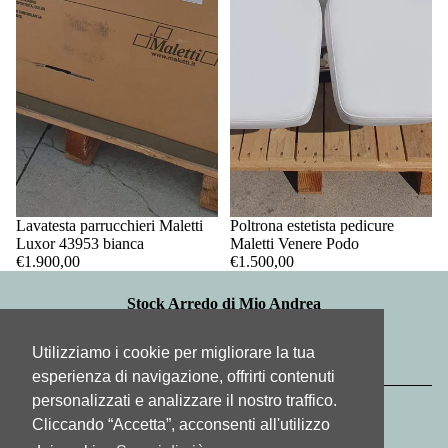
Lavatesta parrucchieri Maletti
Poltrona estetista pedicure
Luxor 43953 bianca
Maletti Venere Podo
Informativa sui rimborsi
€1.900,00
€1.500,00
Informativa sulla privacy
Stock Arredo di Mio Andrea
Termini e condizioni del servizio
sede operativa: via General Cantore, 25
33083 Chions PN
Informativa sulle spedizioni
Utilizziamo i cookie per migliorare la tua
PI: 01393350937
Recapiti
info@stockarredo.it - 335 5320641
esperienza di navigazione, offrirti contenuti
© 2026
Stock Arredo
, Powered by Shopify
personalizzati e analizzare il nostro traffico.
Termini e informative
Cliccando “Accetta”, acconsenti all'utilizzo