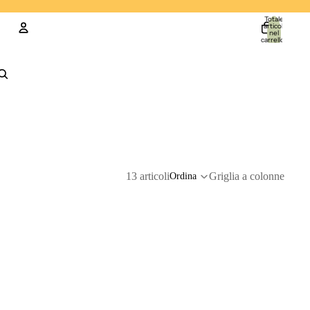
Totale
articoli
nel
carrello:
0
Account
Altre opzioni di accesso
Ordini
Profilo
13 articoli
Griglia a colonne
Ordina