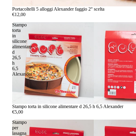
Portacoltelli 5 alloggi Alexander faggio 2° scelta
€12,00
Stampo
torta
in
silicone
alimentare
d
26,5
h
6,5
Alexander
Stampo torta in silicone alimentare d 26,5 h 6,5 Alexander
€5,00
Stampo
per
lasagna