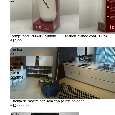
pz
Rompi noci ROMPI Munini IC Creation bianco conf. 12 pz
€12,00
Cucina
da
mostra
penisola
con
parete
colonne
Cucina da mostra penisola con parete colonne
€14.000,00
AEG