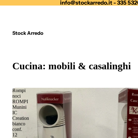
info@stockarredo.it - 335 53
Stock Arredo
Cucina: mobili & casalinghi
Rompi
noci
ROMPI
Munini
IC
Creation
bianco
conf.
12