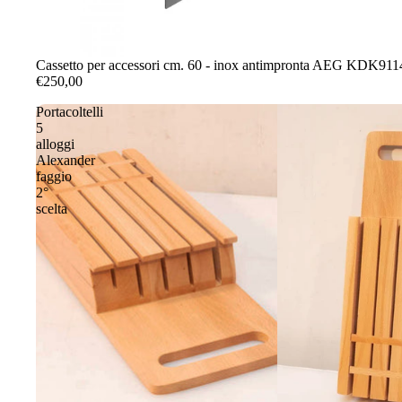
Cassetto per accessori cm. 60 - inox antimpronta AEG KDK91
€250,00
Portacoltelli
5
alloggi
Alexander
faggio
2°
scelta