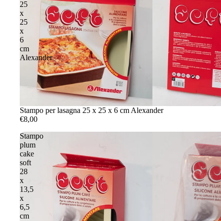
25
x
25
x
6
cm
Alexander
Stampo per lasagna 25 x 25 x 6 cm Alexander
€8,00
Stampo
plum
cake
soft
28
x
13,5
x
6,5
cm