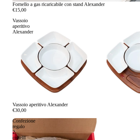
Fornello a gas ricaricabile con stand Alexander
€15,00
Vassoio
aperitivo
Alexander
Vassoio aperitivo Alexander
€30,00
Confezione
regalo
2
coltelli