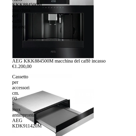
KKK884500M
macchina
del
caffè
incasso
AEG KKK884500M macchina del caffè incasso
€1.200,00
Cassetto
per
accessori
cm.
60
-
inox
antimpronta
AEG
KDK911420M